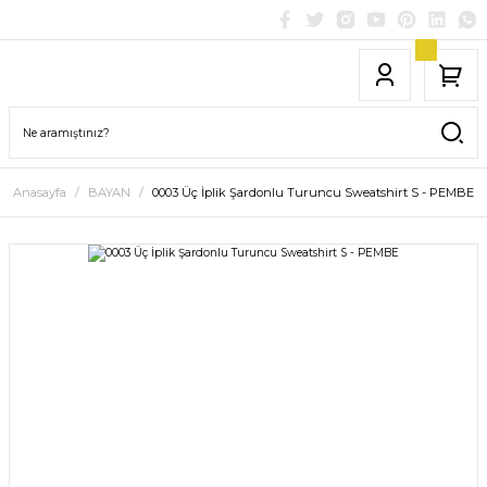
Anasayfa
BAYAN
0003 Üç İplik Şardonlu Turuncu Sweatshirt S - PEMBE