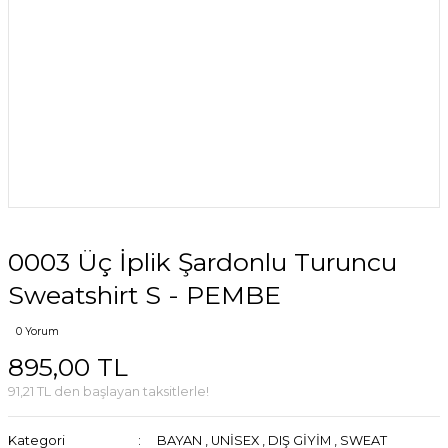
0003 Üç İplik Şardonlu Turuncu
Sweatshirt S - PEMBE
0 Yorum
895,00 TL
91,21 TL den başlayan taksitlerle!
Kategori
BAYAN
,
UNİSEX
,
DIŞ GİYİM
,
SWEAT