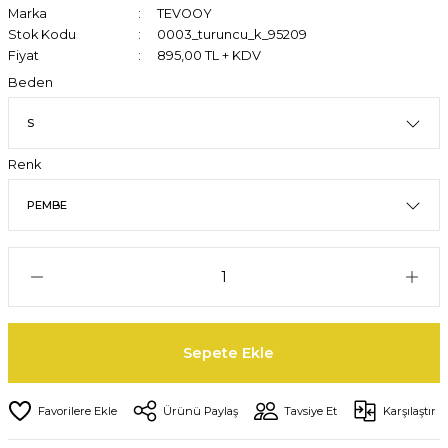
Marka
TEVOOY
Stok Kodu
0003_turuncu_k_95209
Fiyat
895,00 TL + KDV
Beden
Renk
Sepete Ekle
Ürünü Paylaş
Tavsiye Et
Karşılaştır