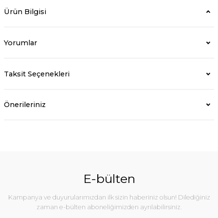
Ürün Bilgisi
Yorumlar
Taksit Seçenekleri
Önerileriniz
E-bülten
Kampanya ve duyurularımızdan ilk sizin haberiniz olsun! Dilediğiniz
zaman e-bülten aboneliğimizden ayrılabilirsiniz.