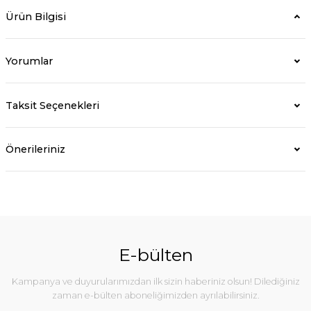
Ürün Bilgisi
Yorumlar
Taksit Seçenekleri
Önerileriniz
E-bülten
Kampanya ve duyurularımızdan ilk sizin haberiniz olsun! Dilediğiniz
zaman e-bülten aboneliğimizden ayrılabilirsiniz.