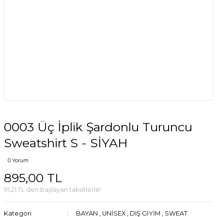
0003 Üç İplik Şardonlu Turuncu
Sweatshirt S - SİYAH
0 Yorum
895,00 TL
91,21 TL den başlayan taksitlerle!
Kategori
BAYAN
,
UNİSEX
,
DIŞ GİYİM
,
SWEAT