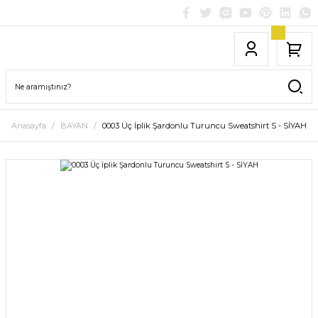
Anasayfa
BAYAN
0003 Üç İplik Şardonlu Turuncu Sweatshirt S - SİYAH