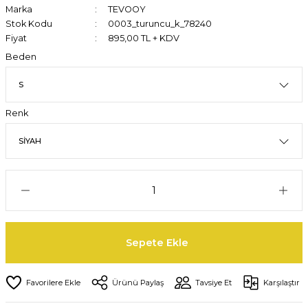
Marka
TEVOOY
Stok Kodu
0003_turuncu_k_78240
Fiyat
895,00 TL + KDV
Beden
Renk
Sepete Ekle
Ürünü Paylaş
Tavsiye Et
Karşılaştır