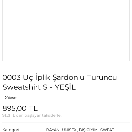
0003 Üç İplik Şardonlu Turuncu
Sweatshirt S - YEŞİL
0 Yorum
895,00 TL
91,21 TL den başlayan taksitlerle!
Kategori
BAYAN
,
UNİSEX
,
DIŞ GİYİM
,
SWEAT