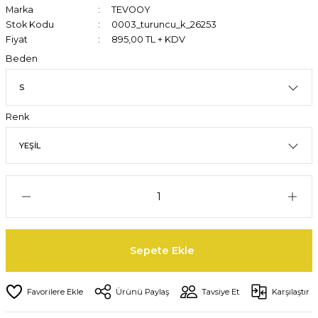
Marka
TEVOOY
Stok Kodu
0003_turuncu_k_26253
Fiyat
895,00 TL + KDV
Beden
Renk
Sepete Ekle
Ürünü Paylaş
Tavsiye Et
Karşılaştır