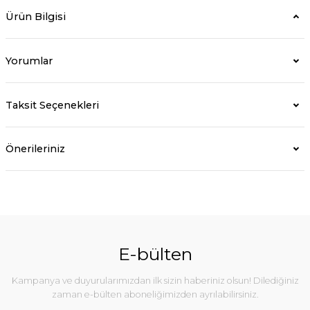
Ürün Bilgisi
Yorumlar
Taksit Seçenekleri
Önerileriniz
E-bülten
Kampanya ve duyurularımızdan ilk sizin haberiniz olsun! Dilediğiniz
zaman e-bülten aboneliğimizden ayrılabilirsiniz.