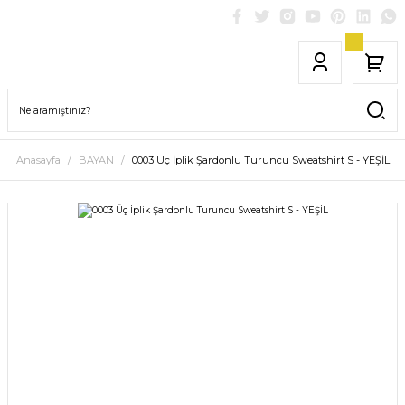
Anasayfa
BAYAN
0003 Üç İplik Şardonlu Turuncu Sweatshirt S - YEŞİL