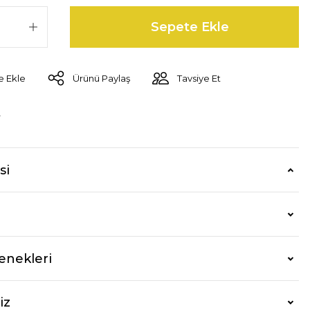
Sepete Ekle
Ürünü Paylaş
Tavsiye Et
r
si
enekleri
iz