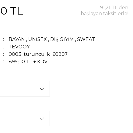
00 TL
91,21 TL den
başlayan taksitlerle!
BAYAN
,
UNİSEX
,
DIŞ GİYİM
,
SWEAT
TEVOOY
0003_turuncu_k_60907
895,00 TL + KDV