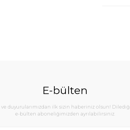
E-bülten
e duyurularımızdan ilk sizin haberiniz olsun! Diledi
e-bülten aboneliğimizden ayrılabilirsiniz.