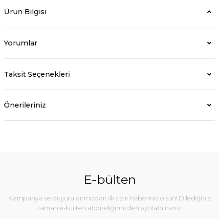
Ürün Bilgisi
Yorumlar
Taksit Seçenekleri
Önerileriniz
E-bülten
Kampanya ve duyurularımızdan ilk sizin haberiniz olsun! Dilediğiniz
zaman e-bülten aboneliğimizden ayrılabilirsiniz.