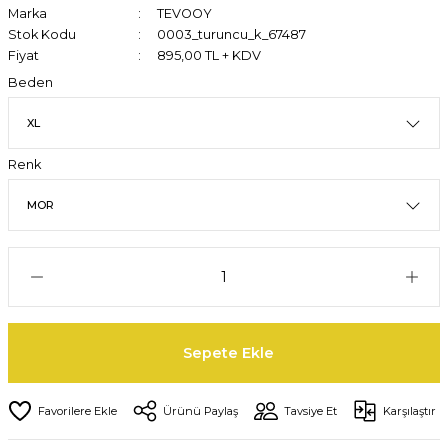
Marka
TEVOOY
Stok Kodu
0003_turuncu_k_67487
Fiyat
895,00 TL + KDV
Beden
Renk
Sepete Ekle
Ürünü Paylaş
Tavsiye Et
Karşılaştır