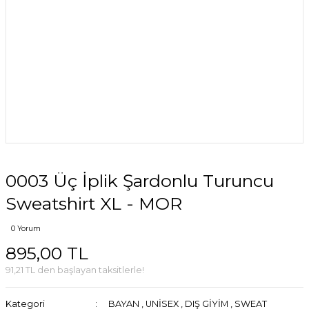
0003 Üç İplik Şardonlu Turuncu
Sweatshirt XL - MOR
0 Yorum
895,00 TL
91,21 TL den başlayan taksitlerle!
Kategori
BAYAN
,
UNİSEX
,
DIŞ GİYİM
,
SWEAT