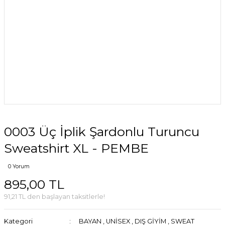
0003 Üç İplik Şardonlu Turuncu
Sweatshirt XL - PEMBE
0 Yorum
895,00 TL
91,21 TL den başlayan taksitlerle!
Kategori
BAYAN
,
UNİSEX
,
DIŞ GİYİM
,
SWEAT