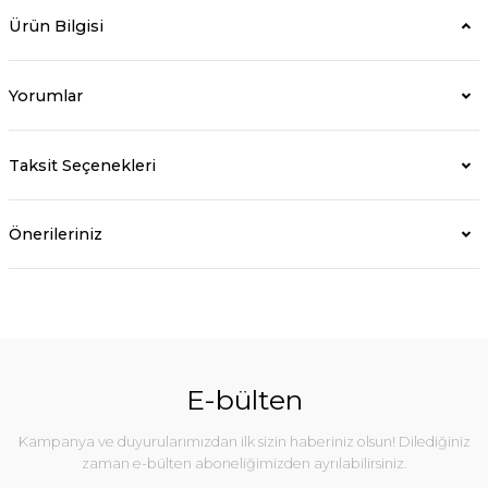
Ürün Bilgisi
Yorumlar
Taksit Seçenekleri
Önerileriniz
E-bülten
Kampanya ve duyurularımızdan ilk sizin haberiniz olsun! Dilediğiniz
zaman e-bülten aboneliğimizden ayrılabilirsiniz.