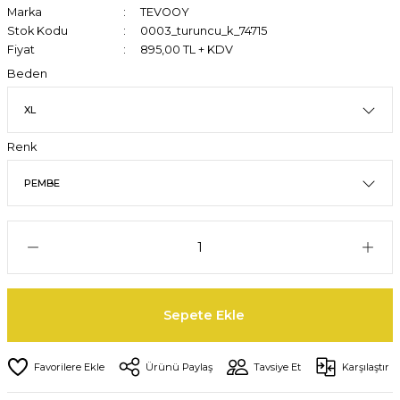
Marka
TEVOOY
Stok Kodu
0003_turuncu_k_74715
Fiyat
895,00 TL + KDV
Beden
Renk
Sepete Ekle
Ürünü Paylaş
Tavsiye Et
Karşılaştır