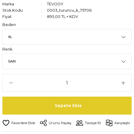
Marka
TEVOOY
Stok Kodu
0003_turuncu_k_75706
Fiyat
895,00 TL + KDV
Beden
Renk
Sepete Ekle
Ürünü Paylaş
Tavsiye Et
Karşılaştır