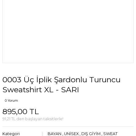
0003 Üç İplik Şardonlu Turuncu
Sweatshirt XL - SARI
0 Yorum
895,00 TL
91,21 TL den başlayan taksitlerle!
Kategori
BAYAN
,
UNİSEX
,
DIŞ GİYİM
,
SWEAT