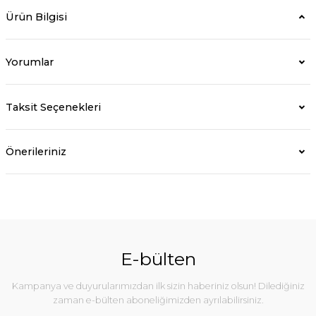
Ürün Bilgisi
Yorumlar
Taksit Seçenekleri
Önerileriniz
E-bülten
Kampanya ve duyurularımızdan ilk sizin haberiniz olsun! Dilediğiniz
zaman e-bülten aboneliğimizden ayrılabilirsiniz.