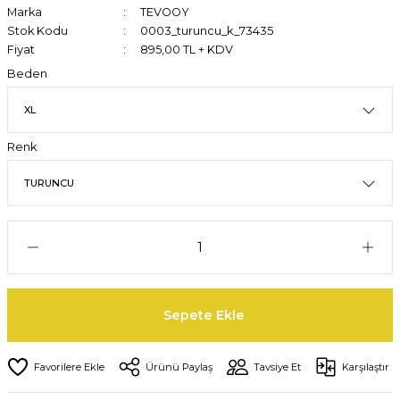
Marka
TEVOOY
Stok Kodu
0003_turuncu_k_73435
Fiyat
895,00 TL + KDV
Beden
Renk
Sepete Ekle
Ürünü Paylaş
Tavsiye Et
Karşılaştır