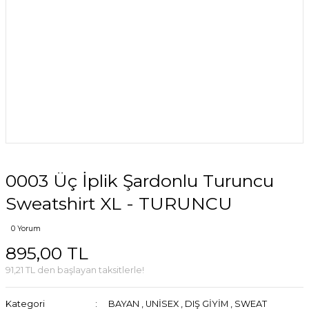
0003 Üç İplik Şardonlu Turuncu
Sweatshirt XL - TURUNCU
0 Yorum
895,00 TL
91,21 TL den başlayan taksitlerle!
Kategori
BAYAN
,
UNİSEX
,
DIŞ GİYİM
,
SWEAT