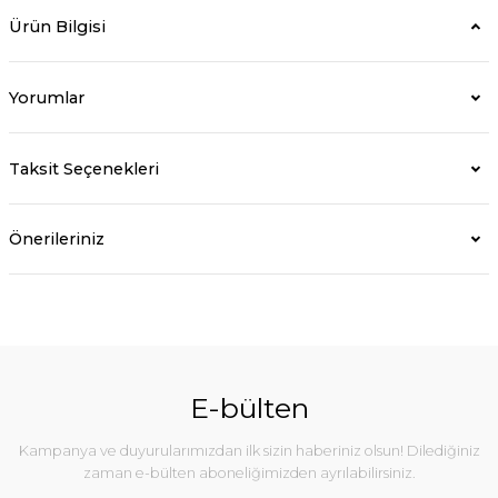
Ürün Bilgisi
Yorumlar
Taksit Seçenekleri
Önerileriniz
E-bülten
Kampanya ve duyurularımızdan ilk sizin haberiniz olsun! Dilediğiniz
zaman e-bülten aboneliğimizden ayrılabilirsiniz.