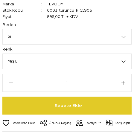
Marka
TEVOOY
Stok Kodu
0003_turuncu_k_55906
Fiyat
895,00 TL + KDV
Beden
Renk
Sepete Ekle
Ürünü Paylaş
Tavsiye Et
Karşılaştır