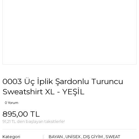
0003 Üç İplik Şardonlu Turuncu
Sweatshirt XL - YEŞİL
0 Yorum
895,00 TL
91,21 TL den başlayan taksitlerle!
Kategori
BAYAN
,
UNİSEX
,
DIŞ GİYİM
,
SWEAT