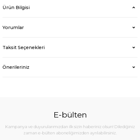
Ürün Bilgisi
Yorumlar
Taksit Seçenekleri
Önerileriniz
E-bülten
Kampanya ve duyurularımızdan ilk sizin haberiniz olsun! Dilediğiniz
zaman e-bülten aboneliğimizden ayrılabilirsiniz.