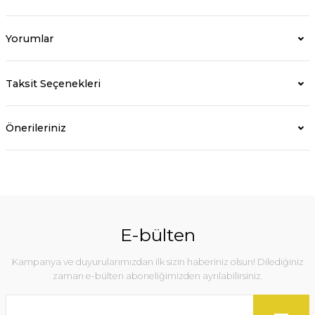
Yorumlar
Taksit Seçenekleri
Önerileriniz
E-bülten
Kampanya ve duyurularımızdan ilk sizin haberiniz olsun! Dilediğiniz
zaman e-bülten aboneliğimizden ayrılabilirsiniz.