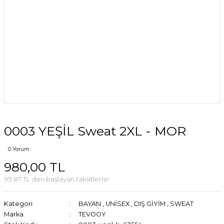
0003 YEŞİL Sweat 2XL - MOR
0 Yorum
980,00 TL
99,87 TL den başlayan taksitlerle!
Kategori
BAYAN
,
UNİSEX
,
DIŞ GİYİM
,
SWEAT
Marka
TEVOOY