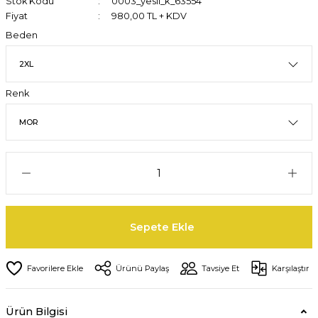
Stok Kodu
0003_yesil_k_63554
Fiyat
980,00 TL + KDV
Beden
Renk
Sepete Ekle
Ürünü Paylaş
Tavsiye Et
Karşılaştır
Ürün Bilgisi