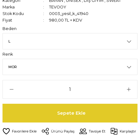
Kategori
BAYAN
,
UNİSEX
,
DIŞ GİYİM
,
SWEAT
Marka
TEVOOY
Stok Kodu
0003_yesil_k_41940
Fiyat
980,00 TL + KDV
Beden
Renk
Sepete Ekle
Ürünü Paylaş
Tavsiye Et
Karşılaştır