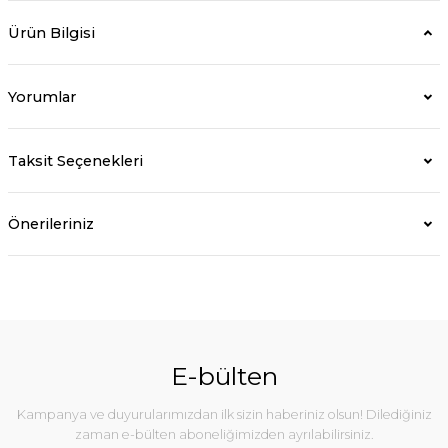
Ürün Bilgisi
Yorumlar
Taksit Seçenekleri
Önerileriniz
E-bülten
Kampanya ve duyurularımızdan ilk sizin haberiniz olsun! Dilediğiniz
zaman e-bülten aboneliğimizden ayrılabilirsiniz.