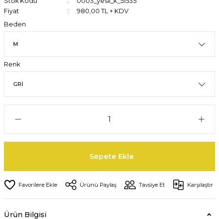
Stok Kodu
0003_yesil_k_51535
Fiyat
980,00 TL + KDV
Beden
Renk
Sepete Ekle
Ürünü Paylaş
Tavsiye Et
Karşılaştır
Ürün Bilgisi