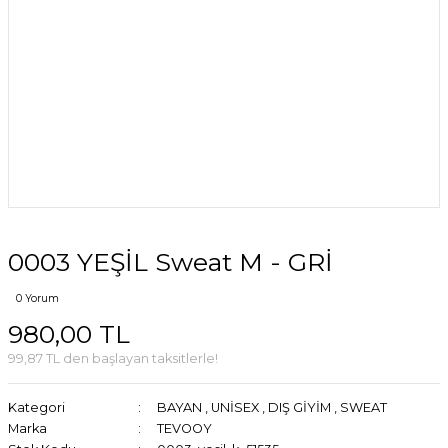
0003 YEŞİL Sweat M - GRİ
0 Yorum
980,00 TL
99,87 TL den başlayan taksitlerle!
Kategori
BAYAN
,
UNİSEX
,
DIŞ GİYİM
,
SWEAT
Marka
TEVOOY