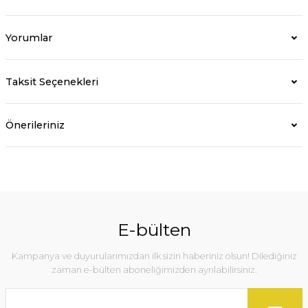
Yorumlar
Taksit Seçenekleri
Önerileriniz
E-bülten
Kampanya ve duyurularımızdan ilk sizin haberiniz olsun! Dilediğiniz
zaman e-bülten aboneliğimizden ayrılabilirsiniz.