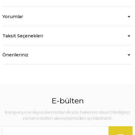
Yorumlar
Taksit Seçenekleri
Önerileriniz
E-bülten
Kampanya ve duyurularımızdan ilk sizin haberiniz olsun! Dilediğiniz
zaman e-bülten aboneliğimizden ayrılabilirsiniz.