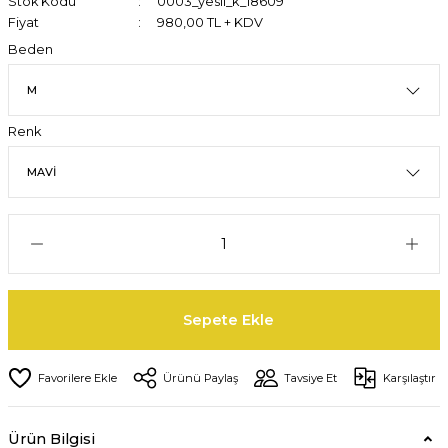
Stok Kodu
0003_yesil_k_18609
Fiyat
980,00 TL + KDV
Beden
Renk
Sepete Ekle
Ürünü Paylaş
Tavsiye Et
Karşılaştır
Ürün Bilgisi