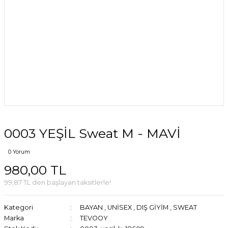
0003 YEŞİL Sweat M - MAVİ
0 Yorum
980,00 TL
99,87 TL den başlayan taksitlerle!
Kategori
BAYAN
,
UNİSEX
,
DIŞ GİYİM
,
SWEAT
Marka
TEVOOY