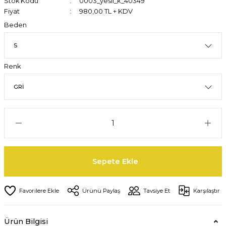
Stok Kodu
0003_yesil_k_40349
Fiyat
980,00 TL + KDV
Beden
Renk
Sepete Ekle
Ürünü Paylaş
Tavsiye Et
Karşılaştır
Ürün Bilgisi