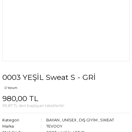
0003 YEŞİL Sweat S - GRİ
0 Yorum
980,00 TL
99,87 TL den başlayan taksitlerle!
Kategori
BAYAN
,
UNİSEX
,
DIŞ GİYİM
,
SWEAT
Marka
TEVOOY