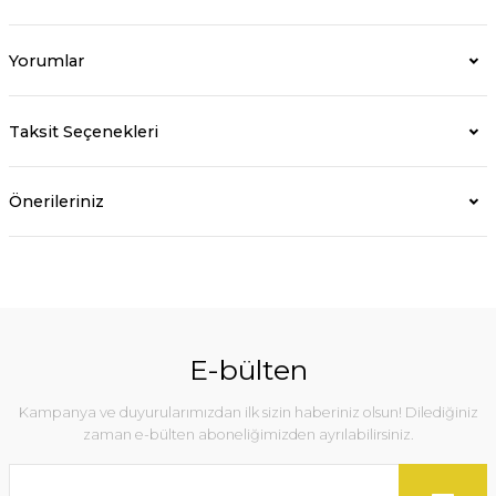
Yorumlar
Taksit Seçenekleri
Önerileriniz
E-bülten
Kampanya ve duyurularımızdan ilk sizin haberiniz olsun! Dilediğiniz
zaman e-bülten aboneliğimizden ayrılabilirsiniz.