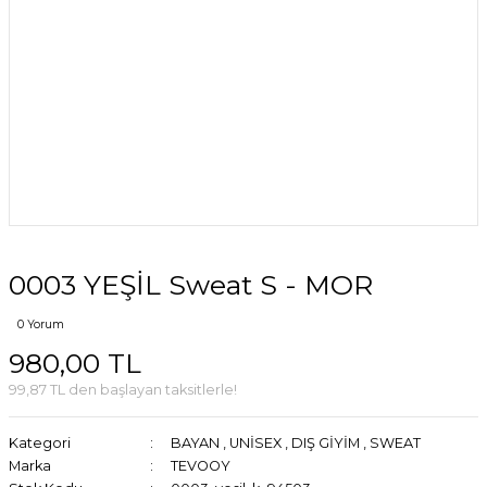
0003 YEŞİL Sweat S - MOR
0 Yorum
980,00 TL
99,87 TL den başlayan taksitlerle!
Kategori
BAYAN
,
UNİSEX
,
DIŞ GİYİM
,
SWEAT
Marka
TEVOOY