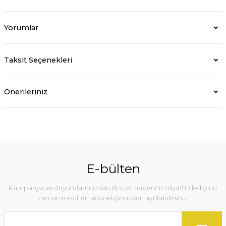
Yorumlar
Taksit Seçenekleri
Önerileriniz
E-bülten
Kampanya ve duyurularımızdan ilk sizin haberiniz olsun! Dilediğiniz
zaman e-bülten aboneliğimizden ayrılabilirsiniz.