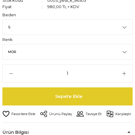
Stok Kodu
0003_yesil_k_94503
Fiyat
980,00 TL + KDV
Beden
Renk
Sepete Ekle
Ürünü Paylaş
Tavsiye Et
Karşılaştır
Ürün Bilgisi