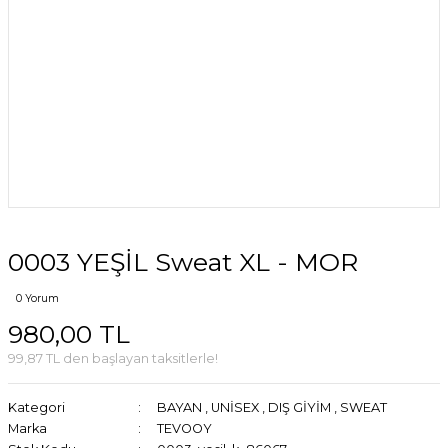
0003 YEŞİL Sweat XL - MOR
0 Yorum
980,00 TL
99,87 TL den başlayan taksitlerle!
Kategori
BAYAN
,
UNİSEX
,
DIŞ GİYİM
,
SWEAT
Marka
TEVOOY