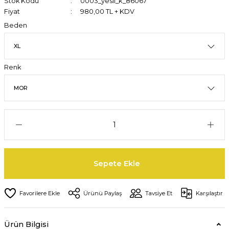
Stok Kodu
0003_yesil_k_86067
Fiyat
980,00 TL + KDV
Beden
Renk
Sepete Ekle
Ürünü Paylaş
Tavsiye Et
Karşılaştır
Ürün Bilgisi