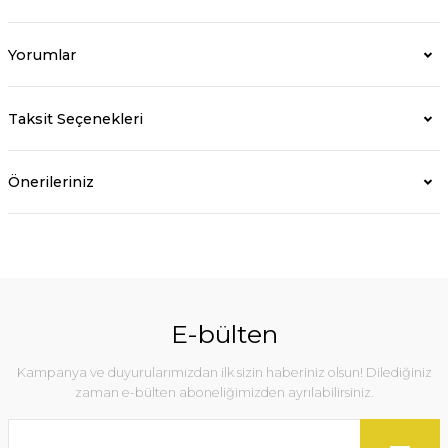
Yorumlar
Taksit Seçenekleri
Önerileriniz
E-bülten
Kampanya ve duyurularımızdan ilk sizin haberiniz olsun! Dilediğiniz
zaman e-bülten aboneliğimizden ayrılabilirsiniz.