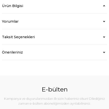
Ürün Bilgisi
Yorumlar
Taksit Seçenekleri
Önerileriniz
E-bülten
Kampanya ve duyurularımızdan ilk sizin haberiniz olsun! Dilediğiniz
zaman e-bülten aboneliğimizden ayrılabilirsiniz.