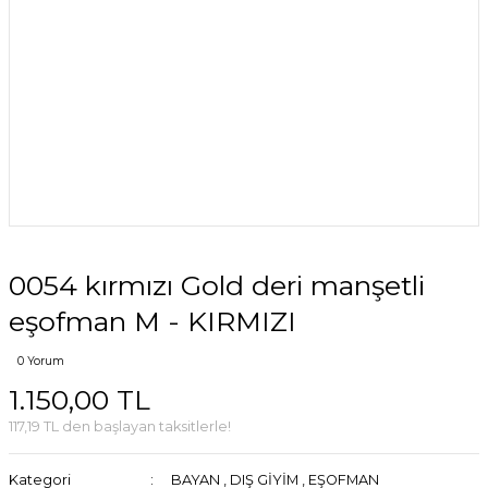
0054 kırmızı Gold deri manşetli
eşofman M - KIRMIZI
0 Yorum
1.150,00 TL
117,19 TL den başlayan taksitlerle!
Kategori
BAYAN
,
DIŞ GİYİM
,
EŞOFMAN