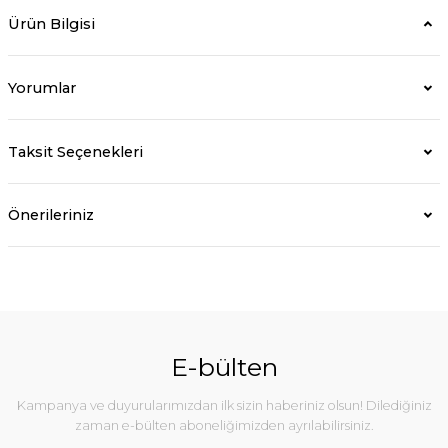
Ürün Bilgisi
Yorumlar
Taksit Seçenekleri
Önerileriniz
E-bülten
Kampanya ve duyurularımızdan ilk sizin haberiniz olsun! Dilediğiniz
zaman e-bülten aboneliğimizden ayrılabilirsiniz.