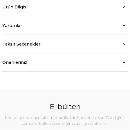
Ürün Bilgisi
Yorumlar
Taksit Seçenekleri
Önerileriniz
E-bülten
Kampanya ve duyurularımızdan ilk sizin haberiniz olsun! Dilediğiniz
zaman e-bülten aboneliğimizden ayrılabilirsiniz.