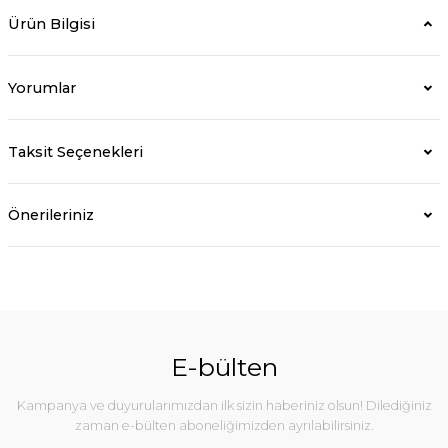
Ürün Bilgisi
Yorumlar
Taksit Seçenekleri
Önerileriniz
E-bülten
Kampanya ve duyurularımızdan ilk sizin haberiniz olsun! Dilediğiniz
zaman e-bülten aboneliğimizden ayrılabilirsiniz.