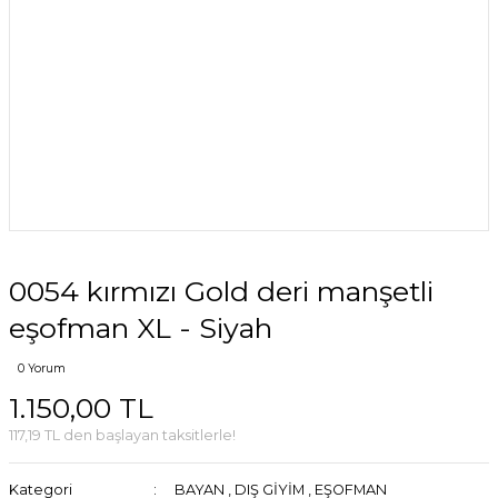
0054 kırmızı Gold deri manşetli
eşofman XL - Siyah
0 Yorum
1.150,00 TL
117,19 TL den başlayan taksitlerle!
Kategori
BAYAN
,
DIŞ GİYİM
,
EŞOFMAN