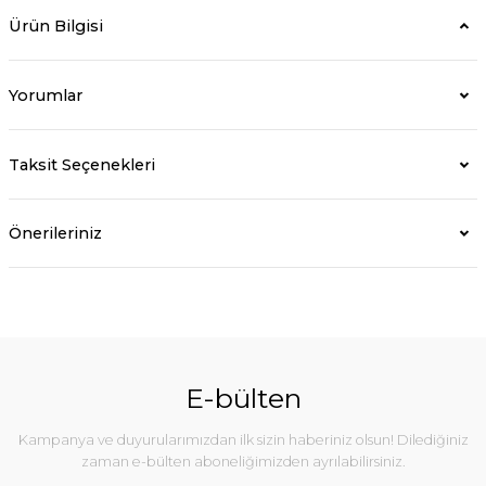
Ürün Bilgisi
Yorumlar
Taksit Seçenekleri
Önerileriniz
E-bülten
Kampanya ve duyurularımızdan ilk sizin haberiniz olsun! Dilediğiniz
zaman e-bülten aboneliğimizden ayrılabilirsiniz.