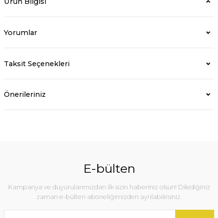
Ürün Bilgisi
Yorumlar
Taksit Seçenekleri
Önerileriniz
E-bülten
Kampanya ve duyurularımızdan ilk sizin haberiniz olsun! Dilediğiniz
zaman e-bülten aboneliğimizden ayrılabilirsiniz.