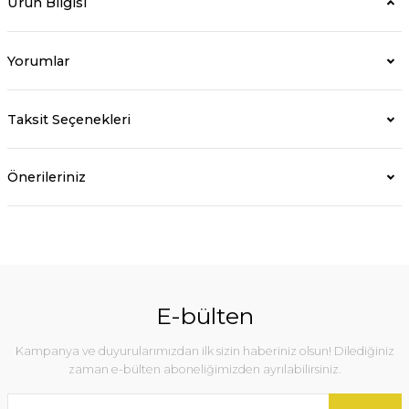
Ürün Bilgisi
Yorumlar
Taksit Seçenekleri
Önerileriniz
E-bülten
Kampanya ve duyurularımızdan ilk sizin haberiniz olsun! Dilediğiniz
zaman e-bülten aboneliğimizden ayrılabilirsiniz.