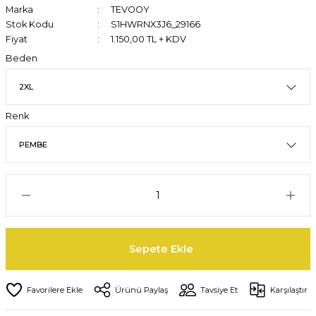
Marka
TEVOOY
Stok Kodu
S1HWRNX3J6_29166
Fiyat
1.150,00 TL + KDV
Beden
Renk
Sepete Ekle
Ürünü Paylaş
Tavsiye Et
Karşılaştır