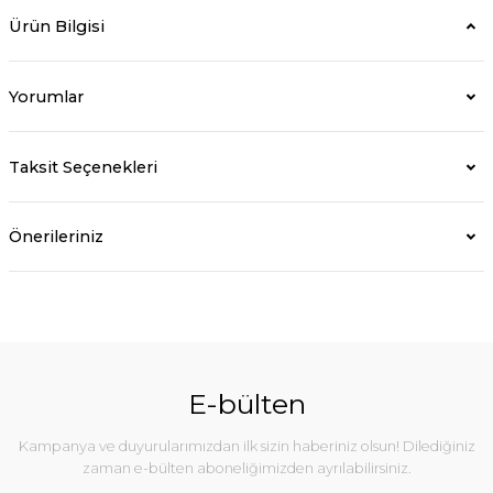
Ürün Bilgisi
Yorumlar
Taksit Seçenekleri
Önerileriniz
E-bülten
Kampanya ve duyurularımızdan ilk sizin haberiniz olsun! Dilediğiniz
zaman e-bülten aboneliğimizden ayrılabilirsiniz.