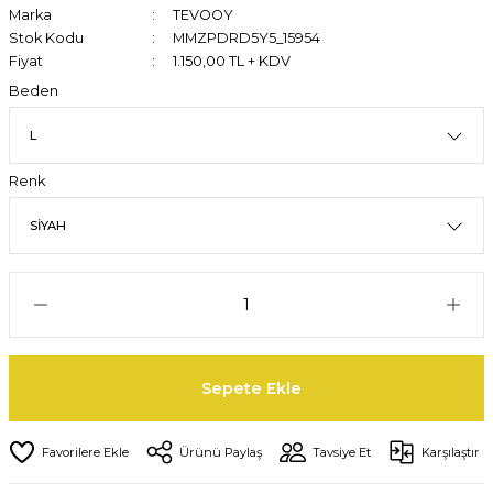
Marka
TEVOOY
Stok Kodu
MMZPDRD5Y5_15954
Fiyat
1.150,00 TL + KDV
Beden
Renk
Sepete Ekle
Ürünü Paylaş
Tavsiye Et
Karşılaştır