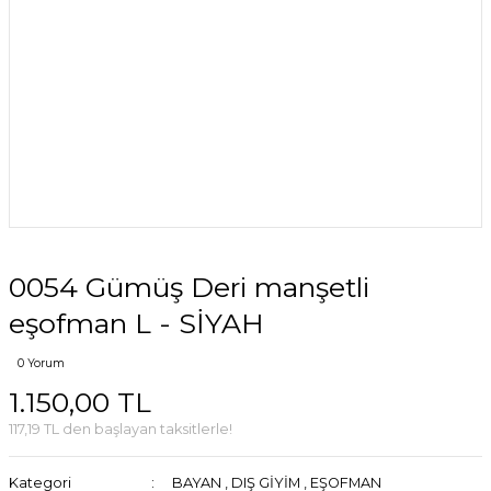
0054 Gümüş Deri manşetli
eşofman L - SİYAH
0 Yorum
1.150,00 TL
117,19 TL den başlayan taksitlerle!
Kategori
BAYAN
,
DIŞ GİYİM
,
EŞOFMAN