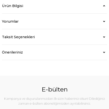
Ürün Bilgisi
Yorumlar
Taksit Seçenekleri
Önerileriniz
E-bülten
Kampanya ve duyurularımızdan ilk sizin haberiniz olsun! Dilediğiniz
zaman e-bülten aboneliğimizden ayrılabilirsiniz.