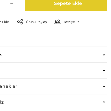
Sepete Ekle
Ürünü Paylaş
Tavsiye Et
r
si
enekleri
iz