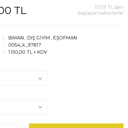
,00 TL
117,19 TL den
başlayan taksitlerle!
BAYAN
,
DIŞ GİYİM
,
EŞOFMAN
0054_k_97817
1.150,00 TL + KDV