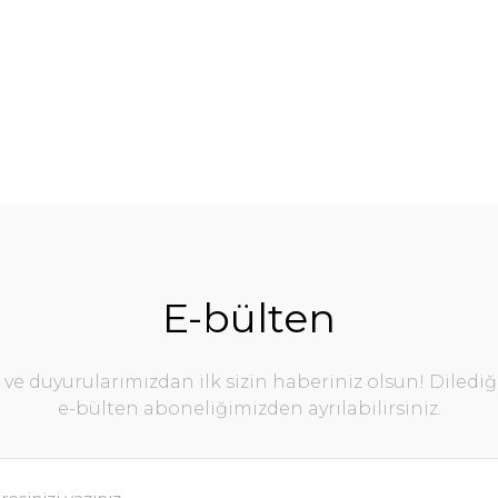
E-bülten
e duyurularımızdan ilk sizin haberiniz olsun! Diledi
e-bülten aboneliğimizden ayrılabilirsiniz.