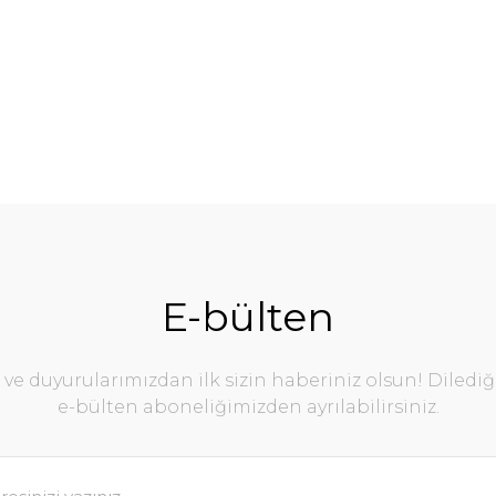
E-bülten
e duyurularımızdan ilk sizin haberiniz olsun! Diledi
e-bülten aboneliğimizden ayrılabilirsiniz.