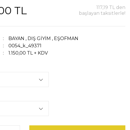
,00 TL
117,19 TL den
başlayan taksitlerle!
BAYAN
,
DIŞ GİYİM
,
EŞOFMAN
0054_k_49371
1.150,00 TL + KDV