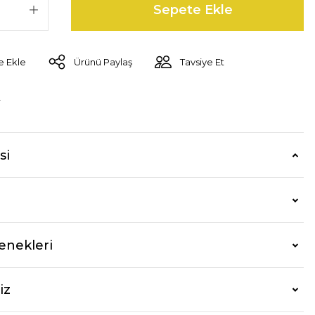
Sepete Ekle
Ürünü Paylaş
Tavsiye Et
r
si
enekleri
iz