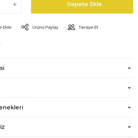
Sepete Ekle
Ürünü Paylaş
Tavsiye Et
r
si
enekleri
iz