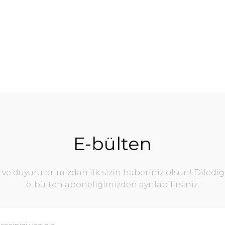
E-bülten
e duyurularımızdan ilk sizin haberiniz olsun! Diledi
e-bülten aboneliğimizden ayrılabilirsiniz.