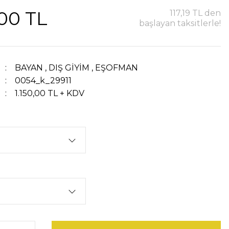
,00 TL
117,19 TL den
başlayan taksitlerle!
BAYAN
,
DIŞ GİYİM
,
EŞOFMAN
0054_k_29911
1.150,00 TL + KDV