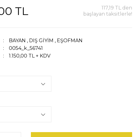
,00 TL
117,19 TL den
başlayan taksitlerle!
BAYAN
,
DIŞ GİYİM
,
EŞOFMAN
0054_k_56741
1.150,00 TL + KDV