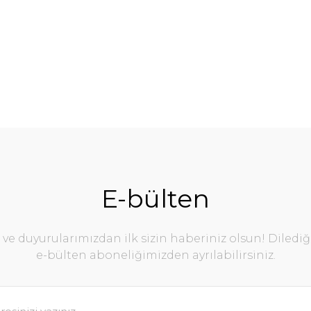
E-bülten
e duyurularımızdan ilk sizin haberiniz olsun! Diledi
e-bülten aboneliğimizden ayrılabilirsiniz.