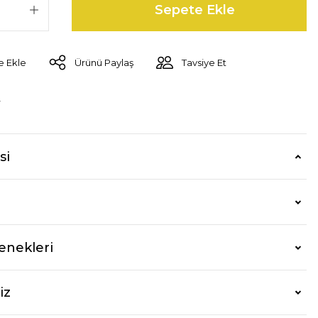
Sepete Ekle
Ürünü Paylaş
Tavsiye Et
r
si
enekleri
iz