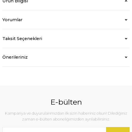
Ürün Bilgisi
Yorumlar
Taksit Seçenekleri
Önerileriniz
E-bülten
Kampanya ve duyurularımızdan ilk sizin haberiniz olsun! Dilediğiniz
zaman e-bülten aboneliğimizden ayrılabilirsiniz.