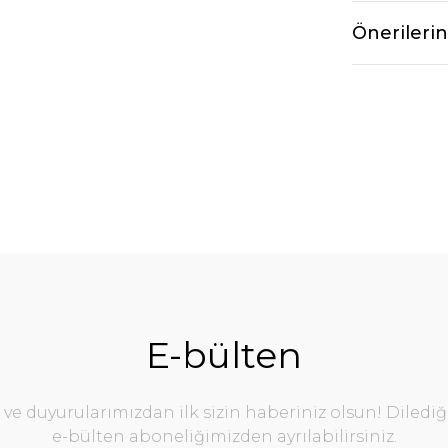
Önerilerin
E-bülten
e duyurularımızdan ilk sizin haberiniz olsun! Diledi
e-bülten aboneliğimizden ayrılabilirsiniz.