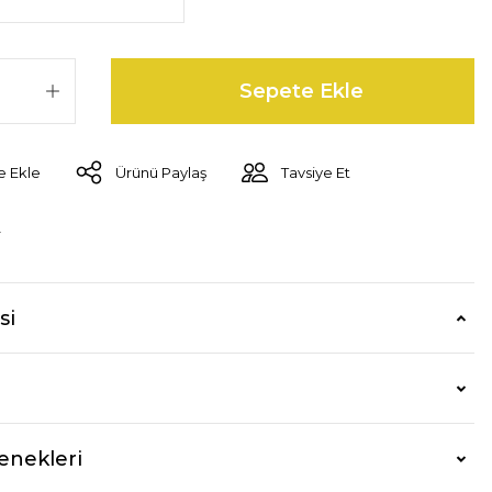
Sepete Ekle
Ürünü Paylaş
Tavsiye Et
r
si
enekleri