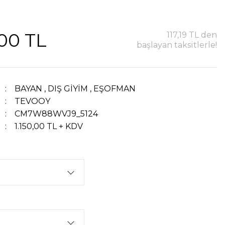
,00 TL
117,19 TL den
başlayan taksitlerle!
BAYAN
,
DIŞ GİYİM
,
EŞOFMAN
TEVOOY
CM7W88WVJ9_5124
1.150,00 TL + KDV