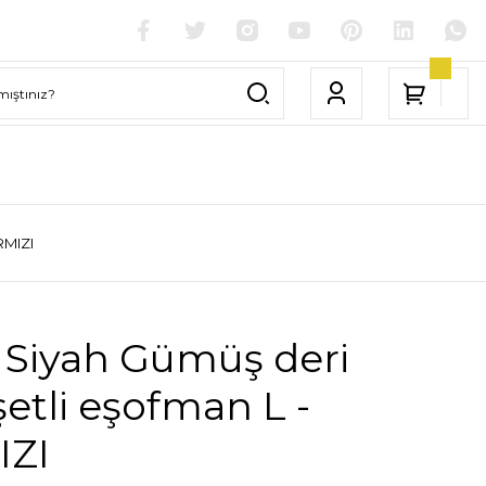
RMIZI
 Siyah Gümüş deri
tli eşofman L -
IZI