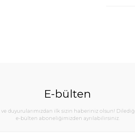
E-bülten
e duyurularımızdan ilk sizin haberiniz olsun! Diledi
e-bülten aboneliğimizden ayrılabilirsiniz.