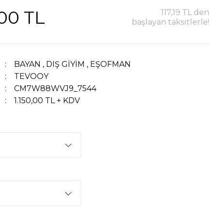
,00 TL
117,19 TL den
başlayan taksitlerle!
BAYAN
,
DIŞ GİYİM
,
EŞOFMAN
TEVOOY
CM7W88WVJ9_7544
1.150,00 TL + KDV