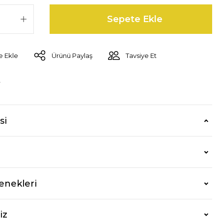
Sepete Ekle
Ürünü Paylaş
Tavsiye Et
r
si
enekleri
iz