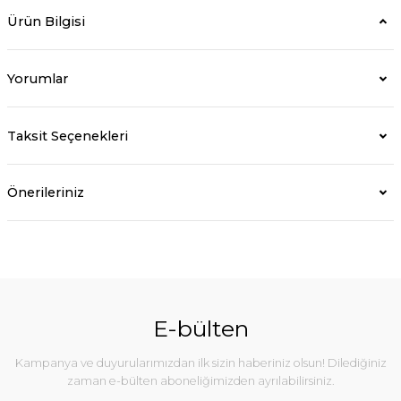
Ürün Bilgisi
Yorumlar
Taksit Seçenekleri
Önerileriniz
E-bülten
Kampanya ve duyurularımızdan ilk sizin haberiniz olsun! Dilediğiniz
zaman e-bülten aboneliğimizden ayrılabilirsiniz.