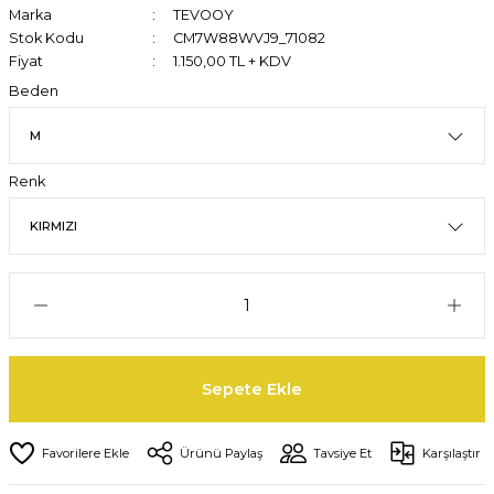
Marka
TEVOOY
Stok Kodu
CM7W88WVJ9_71082
Fiyat
1.150,00 TL + KDV
Beden
Renk
Sepete Ekle
Ürünü Paylaş
Tavsiye Et
Karşılaştır