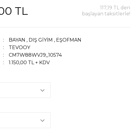
,00 TL
117,19 TL den
başlayan taksitlerle!
BAYAN
,
DIŞ GİYİM
,
EŞOFMAN
TEVOOY
CM7W88WVJ9_10574
1.150,00 TL + KDV