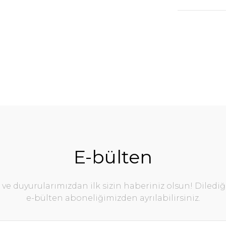
E-bülten
e duyurularımızdan ilk sizin haberiniz olsun! Diledi
e-bülten aboneliğimizden ayrılabilirsiniz.