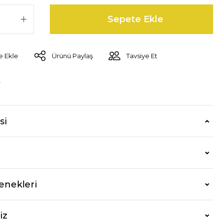
Sepete Ekle
Ürünü Paylaş
Tavsiye Et
r
si
enekleri
iz