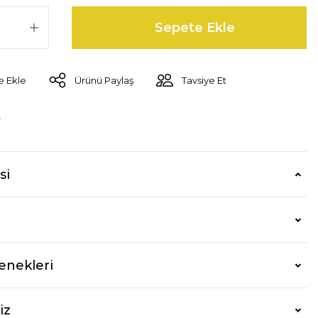
Sepete Ekle
Ürünü Paylaş
Tavsiye Et
r
si
enekleri
iz