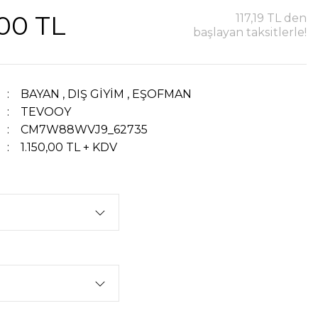
,00 TL
117,19 TL den
başlayan taksitlerle!
BAYAN
,
DIŞ GİYİM
,
EŞOFMAN
TEVOOY
CM7W88WVJ9_62735
1.150,00 TL + KDV