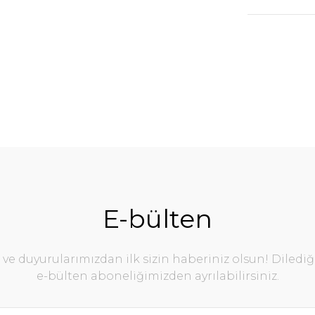
E-bülten
e duyurularımızdan ilk sizin haberiniz olsun! Diledi
e-bülten aboneliğimizden ayrılabilirsiniz.