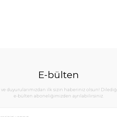
E-bülten
e duyurularımızdan ilk sizin haberiniz olsun! Diledi
e-bülten aboneliğimizden ayrılabilirsiniz.