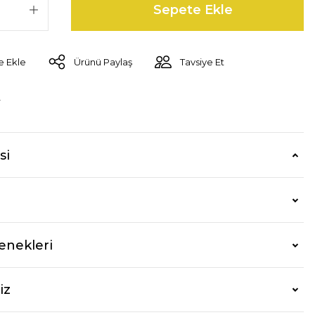
Sepete Ekle
Ürünü Paylaş
Tavsiye Et
r
si
enekleri
iz