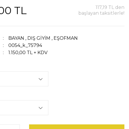
,00 TL
117,19 TL den
başlayan taksitlerle!
BAYAN
,
DIŞ GİYİM
,
EŞOFMAN
0054_k_75794
1.150,00 TL + KDV