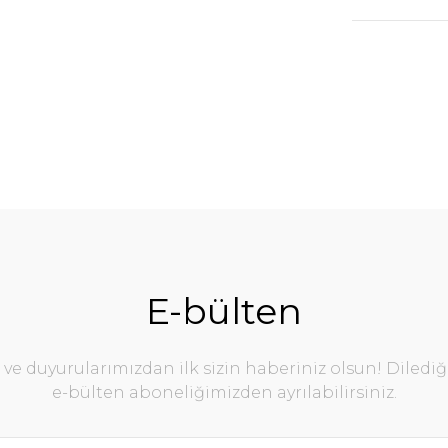
E-bülten
e duyurularımızdan ilk sizin haberiniz olsun! Diledi
e-bülten aboneliğimizden ayrılabilirsiniz.