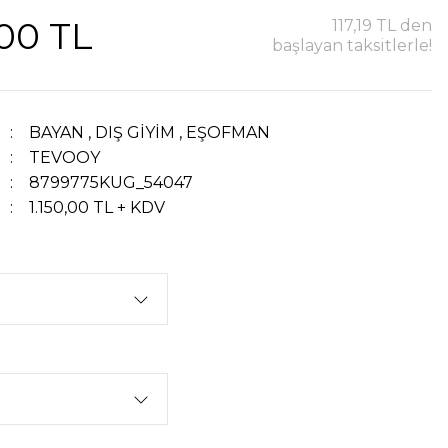
,00 TL
117,19 TL den
başlayan taksitlerle!
BAYAN
,
DIŞ GİYİM
,
EŞOFMAN
TEVOOY
8799775KUG_54047
1.150,00 TL + KDV