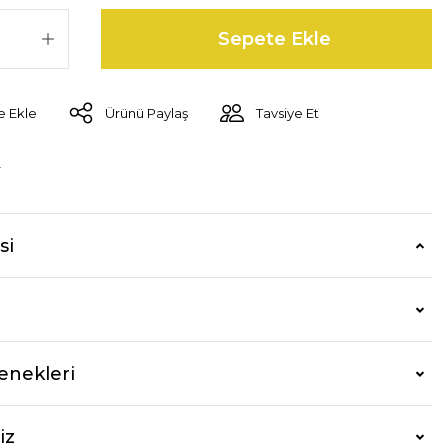
Sepete Ekle
Ürünü Paylaş
Tavsiye Et
r
si
enekleri
iz