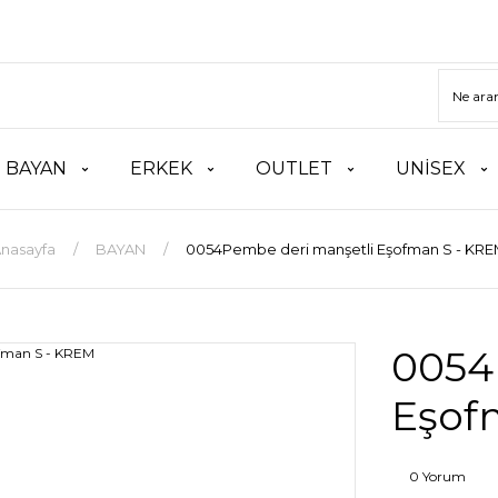
BAYAN
ERKEK
OUTLET
UNİSEX
nasayfa
BAYAN
0054Pembe deri manşetli Eşofman S - KR
0054
Eşof
0 Yorum