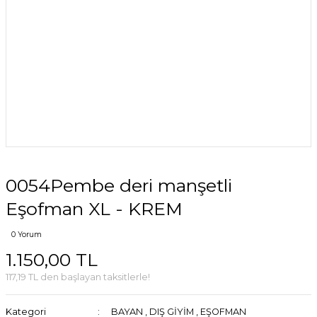
0054Pembe deri manşetli
Eşofman XL - KREM
0 Yorum
1.150,00 TL
117,19 TL den başlayan taksitlerle!
Kategori
BAYAN
,
DIŞ GİYİM
,
EŞOFMAN