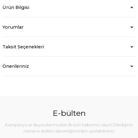
Ürün Bilgisi
Yorumlar
Taksit Seçenekleri
Önerileriniz
E-bülten
Kampanya ve duyurularımızdan ilk sizin haberiniz olsun! Dilediğiniz
zaman e-bülten aboneliğimizden ayrılabilirsiniz.