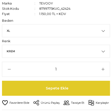
Marka
TEVOOY
Stok Kodu
8799775KUG_42424
Fiyat
1.150,00 TL + KDV
Beden
Renk
Sepete Ekle
Ürünü Paylaş
Tavsiye Et
Karşılaştır