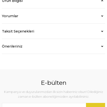
Ürün Bilgisi
Yorumlar
Taksit Seçenekleri
Önerileriniz
E-bülten
Kampanya ve duyurularımızdan ilk sizin haberiniz olsun! Dilediğiniz
zaman e-bülten aboneliğimizden ayrılabilirsiniz.