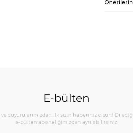
Önerilerin
E-bülten
e duyurularımızdan ilk sizin haberiniz olsun! Diledi
e-bülten aboneliğimizden ayrılabilirsiniz.