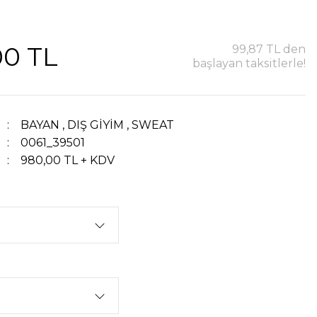
00 TL
99,87 TL den
başlayan taksitlerle!
BAYAN
,
DIŞ GİYİM
,
SWEAT
0061_39501
980,00 TL + KDV