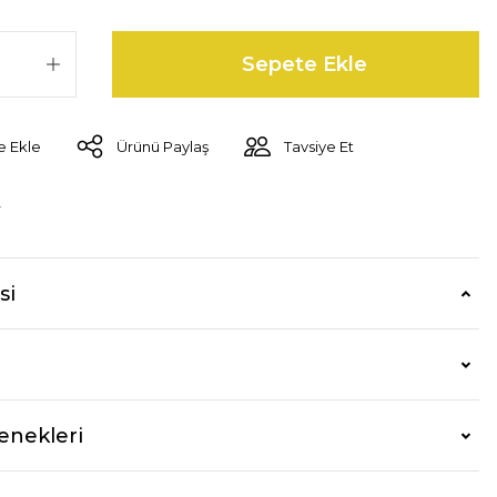
Sepete Ekle
Ürünü Paylaş
Tavsiye Et
r
si
enekleri