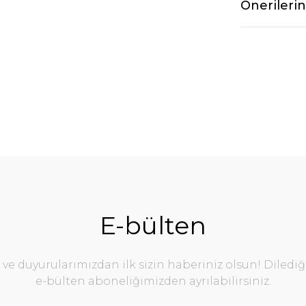
Önerilerin
E-bülten
e duyurularımızdan ilk sizin haberiniz olsun! Diledi
e-bülten aboneliğimizden ayrılabilirsiniz.