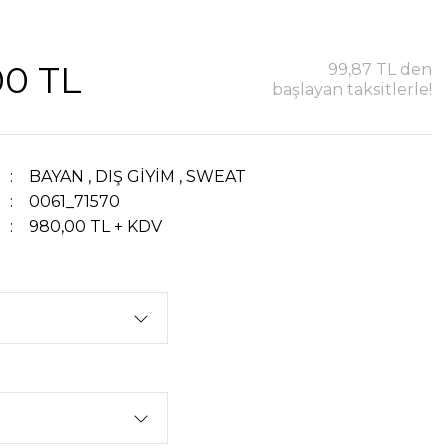
00 TL
99,87 TL den
başlayan taksitlerle!
BAYAN
,
DIŞ GİYİM
,
SWEAT
0061_71570
980,00 TL + KDV