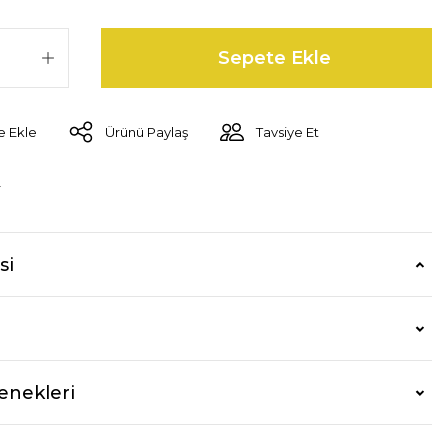
Sepete Ekle
Ürünü Paylaş
Tavsiye Et
r
si
enekleri