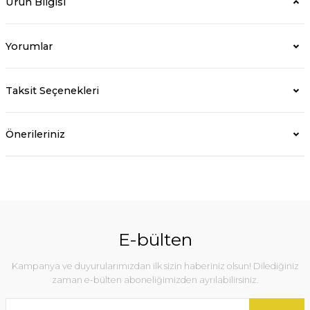
Ürün Bilgisi
Yorumlar
Taksit Seçenekleri
Önerileriniz
E-bülten
Kampanya ve duyurularımızdan ilk sizin haberiniz olsun! Dilediğiniz
zaman e-bülten aboneliğimizden ayrılabilirsiniz.