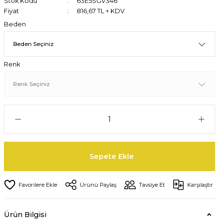
Stok Kodu
63E5SGV346
Fiyat
816,67 TL + KDV
Beden
Renk
Sepete Ekle
Ürünü Paylaş
Tavsiye Et
Karşılaştır
Ürün Bilgisi