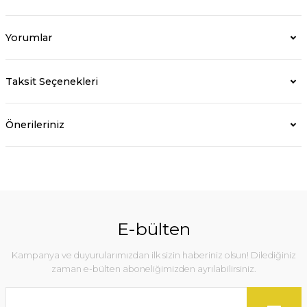
Yorumlar
Taksit Seçenekleri
Önerileriniz
E-bülten
Kampanya ve duyurularımızdan ilk sizin haberiniz olsun! Dilediğiniz
zaman e-bülten aboneliğimizden ayrılabilirsiniz.