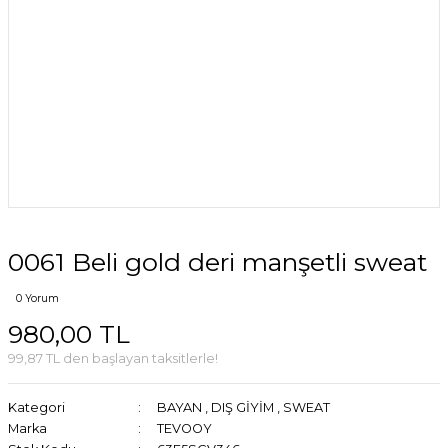
0061 Beli gold deri manşetli sweat
0 Yorum
980,00 TL
99,87 TL den başlayan taksitlerle!
Kategori
BAYAN
,
DIŞ GİYİM
,
SWEAT
Marka
TEVOOY