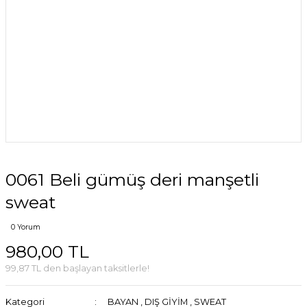
0061 Beli gümüş deri manşetli
sweat
0 Yorum
980,00 TL
99,87 TL den başlayan taksitlerle!
Kategori
BAYAN
,
DIŞ GİYİM
,
SWEAT