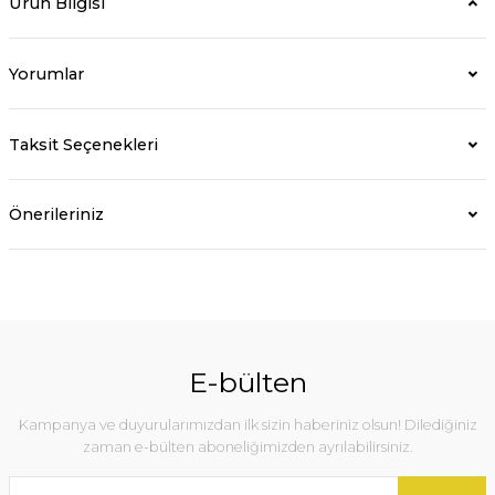
Ürün Bilgisi
Yorumlar
Taksit Seçenekleri
Önerileriniz
E-bülten
Kampanya ve duyurularımızdan ilk sizin haberiniz olsun! Dilediğiniz
zaman e-bülten aboneliğimizden ayrılabilirsiniz.