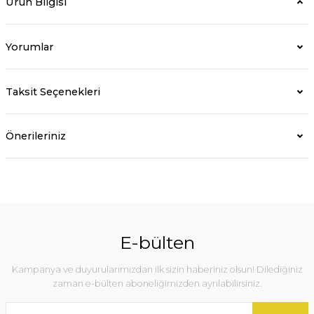
Ürün Bilgisi
Yorumlar
Taksit Seçenekleri
Önerileriniz
E-bülten
Kampanya ve duyurularımızdan ilk sizin haberiniz olsun! Dilediğiniz
zaman e-bülten aboneliğimizden ayrılabilirsiniz.