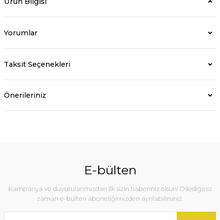
Ürün Bilgisi
Yorumlar
Taksit Seçenekleri
Önerileriniz
E-bülten
Kampanya ve duyurularımızdan ilk sizin haberiniz olsun! Dilediğiniz
zaman e-bülten aboneliğimizden ayrılabilirsiniz.