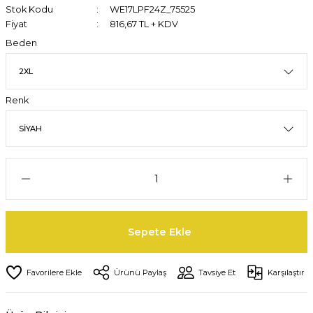
Stok Kodu
WE17LPF24Z_75525
Fiyat
816,67 TL + KDV
Beden
Renk
Sepete Ekle
Ürünü Paylaş
Tavsiye Et
Karşılaştır