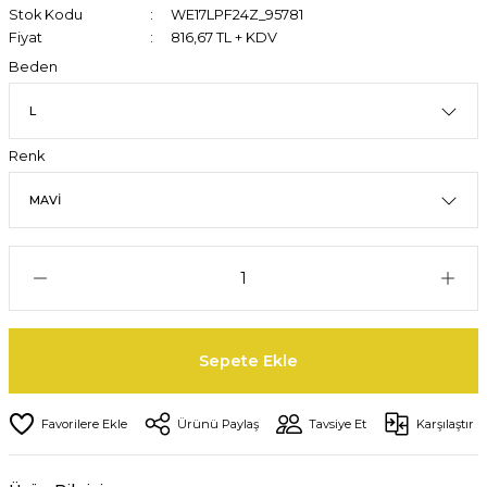
Stok Kodu
WE17LPF24Z_95781
Fiyat
816,67 TL + KDV
Beden
Renk
Sepete Ekle
Ürünü Paylaş
Tavsiye Et
Karşılaştır