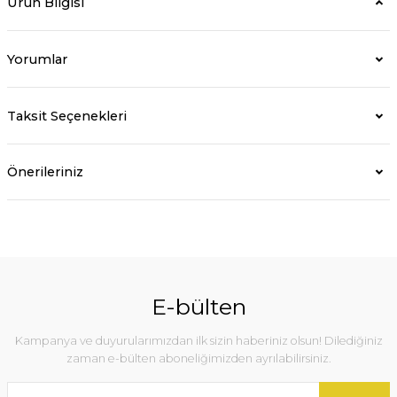
Ürün Bilgisi
Yorumlar
Taksit Seçenekleri
Önerileriniz
E-bülten
Kampanya ve duyurularımızdan ilk sizin haberiniz olsun! Dilediğiniz
zaman e-bülten aboneliğimizden ayrılabilirsiniz.