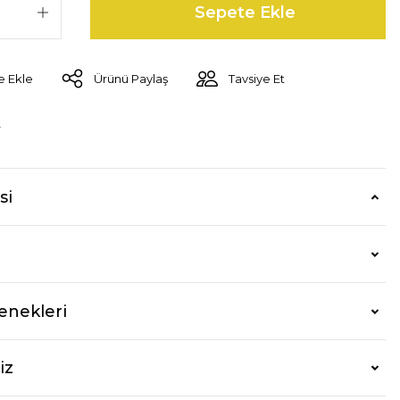
Sepete Ekle
Ürünü Paylaş
Tavsiye Et
r
si
enekleri
iz