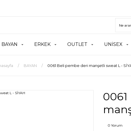
BAYAN
ERKEK
OUTLET
UNİSEX
nasayfa
BAYAN
0061 Beli pembe deri manşetli sweat L - Sİ
0061 
manşe
0 Yorum