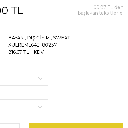
00 TL
99,87 TL den
başlayan taksitlerle!
BAYAN
,
DIŞ GİYİM
,
SWEAT
XULREML64E_80237
816,67 TL + KDV