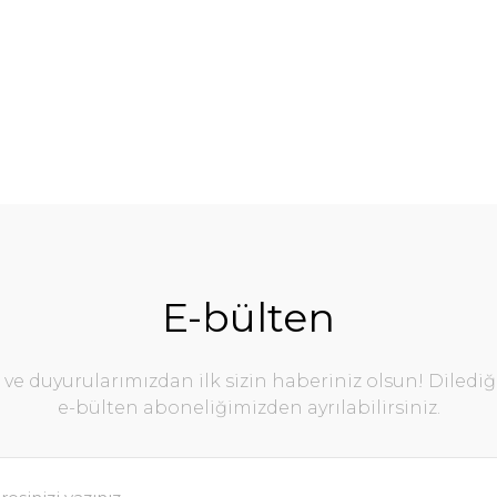
E-bülten
e duyurularımızdan ilk sizin haberiniz olsun! Diledi
e-bülten aboneliğimizden ayrılabilirsiniz.