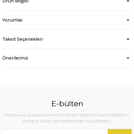
Ürün Bilgisi
Yorumlar
Taksit Seçenekleri
Önerileriniz
E-bülten
Kampanya ve duyurularımızdan ilk sizin haberiniz olsun! Dilediğiniz
zaman e-bülten aboneliğimizden ayrılabilirsiniz.