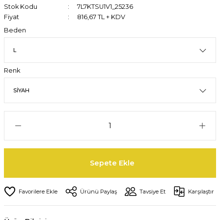
Stok Kodu
7L7KTSU1V1_25236
Fiyat
816,67 TL + KDV
Beden
Renk
Sepete Ekle
Ürünü Paylaş
Tavsiye Et
Karşılaştır