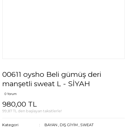
00611 oysho Beli gümüş deri
manşetli sweat L - SİYAH
0 Yorum
980,00 TL
99,87 TL den başlayan taksitlerle!
Kategori
BAYAN
,
DIŞ GİYİM
,
SWEAT