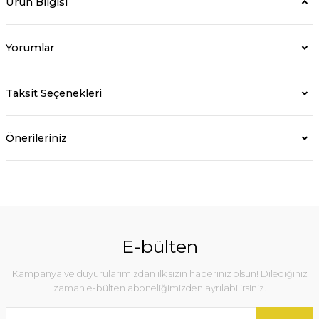
Ürün Bilgisi
Yorumlar
Taksit Seçenekleri
Önerileriniz
E-bülten
Kampanya ve duyurularımızdan ilk sizin haberiniz olsun! Dilediğiniz
zaman e-bülten aboneliğimizden ayrılabilirsiniz.