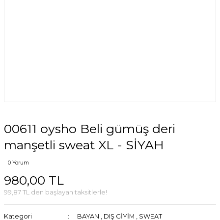
00611 oysho Beli gümüş deri
manşetli sweat XL - SİYAH
0 Yorum
980,00 TL
99,87 TL den başlayan taksitlerle!
Kategori
BAYAN
,
DIŞ GİYİM
,
SWEAT