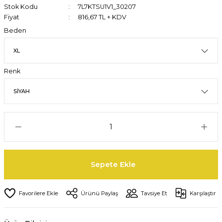
Stok Kodu
7L7KTSU1V1_30207
Fiyat
816,67 TL + KDV
Beden
Renk
Sepete Ekle
Ürünü Paylaş
Tavsiye Et
Karşılaştır